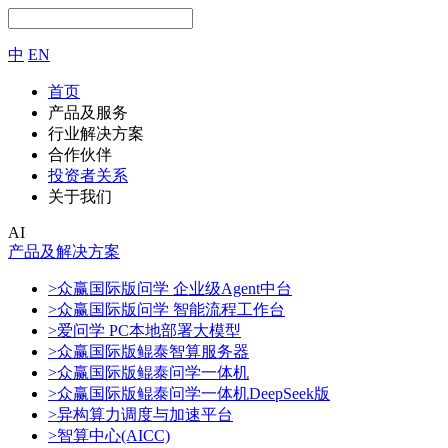
中
EN
首页
产品及服务
行业解决方案
合作伙伴
投资者关系
关于我们
AI
产品及解决方案
>众赢国际版问学 企业级Agent中台
>众赢国际版问学 智能流程工作台
>爱问学 PC本地部署大模型
>众赢国际版鲲泰智算服务器
>众赢国际版鲲泰问学一体机
>众赢国际版鲲泰问学一体机DeepSeek版
>异构算力调度与加速平台
>智算中心(AICC)