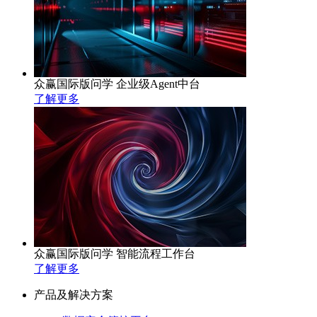
众赢国际版问学 企业级Agent中台
了解更多
众赢国际版问学 智能流程工作台
了解更多
产品及解决方案