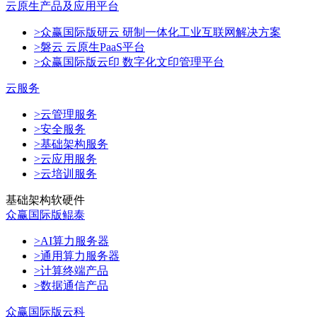
云原生产品及应用平台
>众赢国际版研云 研制一体化工业互联网解决方案
>磐云 云原生PaaS平台
>众赢国际版云印 数字化文印管理平台
云服务
>云管理服务
>安全服务
>基础架构服务
>云应用服务
>云培训服务
基础架构软硬件
众赢国际版鲲泰
>AI算力服务器
>通用算力服务器
>计算终端产品
>数据通信产品
众赢国际版云科