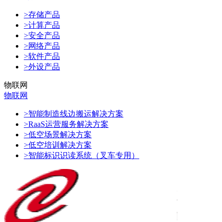
>存储产品
>计算产品
>安全产品
>网络产品
>软件产品
>外设产品
物联网
物联网
>智能制造线边搬运解决方案
>RaaS运营服务解决方案
>低空场景解决方案
>低空培训解决方案
>智能标识识读系统（叉车专用）